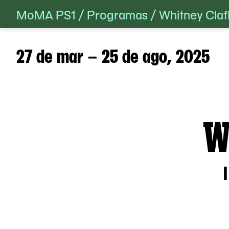
MoMA PS1
/
Programas
/
Whitney Claf
Skip
to
content
27 de mar – 25 de ago, 2025
W