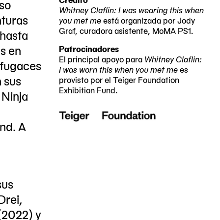
iso
03-
08-
Whitney Claflin: I was wearing this when
nturas
you met me
está organizada por Jody
27
25
Graf, curadora asistente, MoMA PS1.
 hasta
os en
Patrocinadores
El principal apoyo para
Whitney Claflin:
 fugaces
I was worn this when you met me
es
n sus
provisto por el Teiger Foundation
Exhibition Fund.
 Ninja
a
nd. A
sus
Drei,
(2022) y