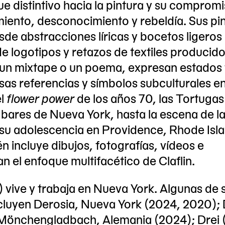
e distintivo hacia la pintura y su comprom
iento, desconocimiento y rebeldía. Sus pi
sde abstracciones líricas y bocetos ligeros
e logotipos y retazos de textiles producid
e un mixtape o un poema, expresan estados
sas referencias y símbolos subculturales e
el
flower power
de los años 70, las Tortugas
bares de Nueva York, hasta la escena de l
 su adolescencia en Providence, Rhode Isla
n incluye dibujos, fotografías, vídeos e
n el enfoque multifacético de Claflin.
) vive y trabaja en Nueva York. Algunas de 
ncluyen Derosia, Nueva York (2024, 2020); 
 Mönchengladbach, Alemania (2024); Drei 