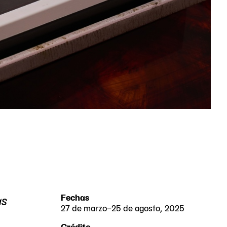
as
Fechas
27 de marzo–25 de agosto, 2025
2025-
2025-
Crédito