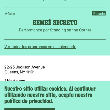
Música
Pasado
BEMBÉ SECRETO
Performance por Standing on the Corner
Ver todos los programas en el calendario
22-25 Jackson Avenue
Queens, NY 11101
Abierto hoy
12–6 p.m.
Nuestro sitio utiliza cookies. Al continuar
utilizando nuestro sitio, acepta nuestra
Entrada gratuita para todes
política de privacidad.
Más