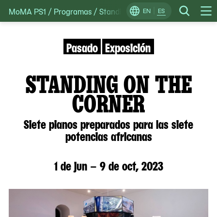
MoMA PS1
/
Programas
/
Standing on the Corner: Siete pia
Skip
EN
ES
Change
Search
Op
to
Locale
Me
content
Pasado
Exposición
STANDING ON THE
CORNER
Siete pianos preparados para las siete
potencias africanas
1 de jun – 9 de oct, 2023