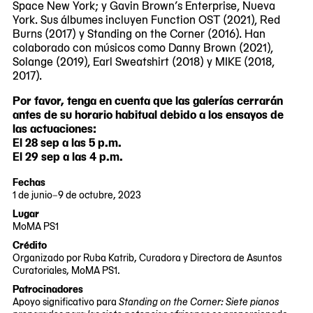
Space New York; y Gavin Brown’s Enterprise, Nueva
York. Sus álbumes incluyen Function OST (2021), Red
Burns (2017) y Standing on the Corner (2016). Han
colaborado con músicos como Danny Brown (2021),
Solange (2019), Earl Sweatshirt (2018) y MIKE (2018,
2017).
Por favor, tenga en cuenta que las galerías cerrarán
antes de su horario habitual debido a los ensayos de
las actuaciones:
El 28 sep a las 5 p.m.
El 29 sep a las 4 p.m.
Fechas
1 de junio–9 de octubre, 2023
2023-
2023-
Lugar
06-
10-
MoMA PS1
01
09
22-
Crédito
25
Organizado por Ruba Katrib, Curadora y Directora de Asuntos
Jackson
Curatoriales, MoMA PS1.
Avenue
Patrocinadores
Queens,
Apoyo significativo para
Standing on the Corner: Siete pianos
NY