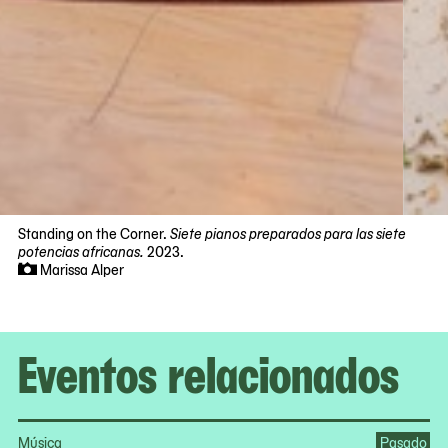
Standing on the Corner.
Siete pianos preparados para las siete
potencias africanas.
2023.
Marissa Alper
Now
viewing
slide
#1
Eventos relacionados
of
6
Música
Pasado