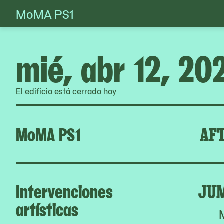
MoMA PS1
Skip
to
content
mié, abr 12, 20
El edificio está cerrado hoy
MoMA PS1
AFT
Intervenciones
JU
artísticas