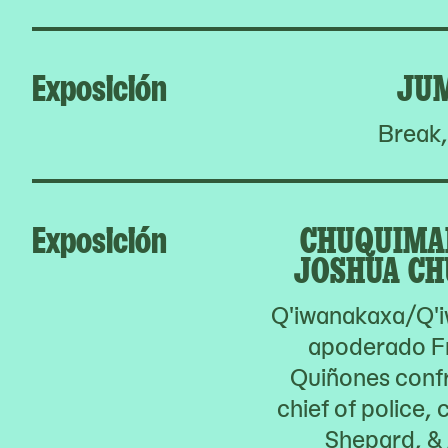
Exposición
JU
Break,
Exposición
CHUQUIMA
JOSHUA CH
Q'iwanakaxa/Q'i
apoderado F
Quiñones confr
chief of police,
Shepard, & 