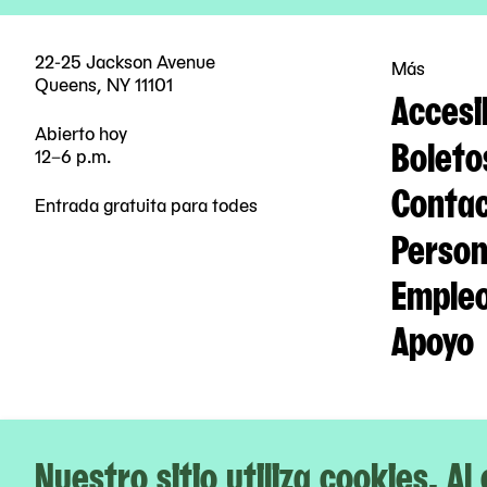
22-25 Jackson Avenue
Más
Queens, NY 11101
Accesi
Abierto hoy
Boleto
12–6 p.m.
Contac
Entrada gratuita para todes
Person
Emple
Apoyo
Nuestro sitio utiliza cookies. Al