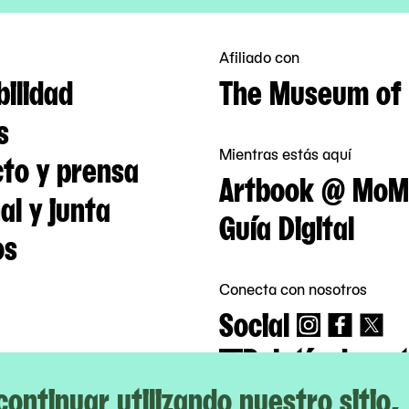
Afiliado con
bilidad
The Museum of 
s
Mientras estás aquí
to y prensa
Artbook @ MoM
al y junta
Guía Digital
os
Conecta con nosotros
Social
Boletín de not
 continuar utilizando nuestro sitio,