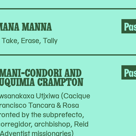
MANA MANNA
Pa
 Take, Erase, Tally
MANI-CONDORI AND
Pa
UQUIMIA CRAMPTON
wsanakaxa Utjxiwa (Cacique
rancisco Tancara & Rosa
onted by the subprefecto,
 corregidor, archbishop, Reid
Adventist missionaries)