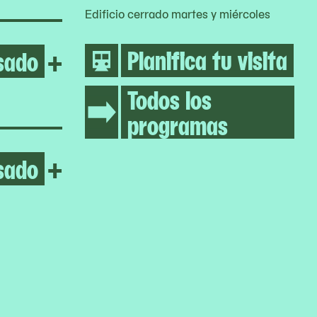
Edificio cerrado martes y miércoles
Planifica tu visita
sado
Open Jumana Manna
+
Todos los
programas
sado
Open Chuquimamani-Condor
+