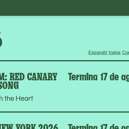
6
Expandir todos
Con
: RED CANARY
Termina 17 de a
SONG
h the Heart
NEW YORK 2026
Termina 17 de a