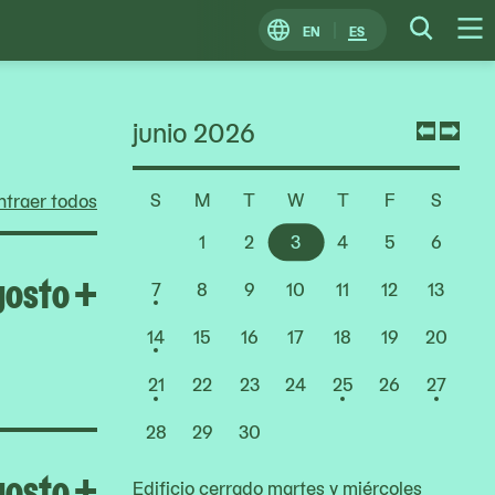
EN
ES
Change
Searc
O
Locale
M
junio 2026
Previ
Nex
mont
mon
S
M
T
W
T
F
S
traer todos
Choose
a
1
2
3
4
5
6
Date
Open Homeroom: Red Cana
gosto
+
7
8
9
10
11
12
13
14
15
16
17
18
19
20
21
22
23
24
25
26
27
28
29
30
Open Greater New York 20
gosto
+
Edificio cerrado martes y miércoles