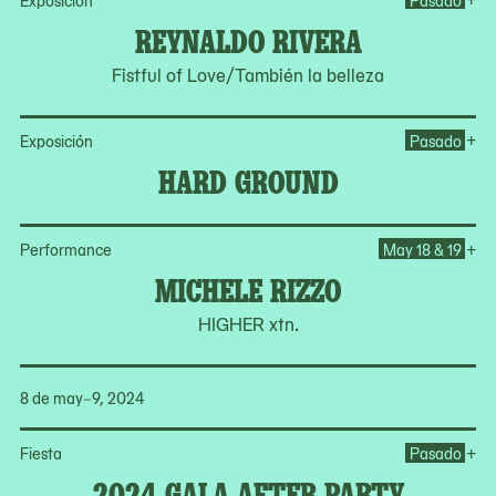
Exposición
Pasado
REYNALDO RIVERA
Fistful of Love/También la belleza
Op
+
Exposición
Pasado
HARD GROUND
Op
+
Performance
May 18 & 19
MICHELE RIZZO
HIGHER xtn.
8 de may–9, 2024
Op
+
Fiesta
Pasado
2024 GALA AFTER PARTY