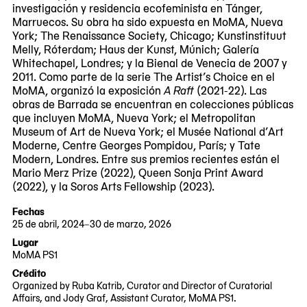
investigación y residencia ecofeminista en Tánger,
Marruecos. Su obra ha sido expuesta en MoMA, Nueva
York; The Renaissance Society, Chicago; Kunstinstituut
Melly, Róterdam; Haus der Kunst, Múnich; Galería
Whitechapel, Londres; y la Bienal de Venecia de 2007 y
2011. Como parte de la serie The Artist’s Choice en el
MoMA, organizó la exposición
A Raft
(2021-22). Las
obras de Barrada se encuentran en colecciones públicas
que incluyen MoMA, Nueva York; el Metropolitan
Museum of Art de Nueva York; el Musée National d’Art
Moderne, Centre Georges Pompidou, París; y Tate
Modern, Londres. Entre sus premios recientes están el
Mario Merz Prize (2022), Queen Sonja Print Award
(2022), y la Soros Arts Fellowship (2023).
Fechas
25 de abril, 2024–30 de marzo, 2026
2024-
2026-
Lugar
04-
03-
MoMA PS1
25
30
22-
Crédito
25
Organized by Ruba Katrib, Curator and Director of Curatorial
Jackson
Affairs, and Jody Graf, Assistant Curator, MoMA PS1.