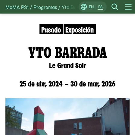
MoMA PS1
/
Programas
/
Yto Barrada: Le Grand Soir
Skip
EN
ES
Change
Search
Op
to
Locale
Me
content
Pasado
Exposición
YTO BARRADA
Le Grand Soir
25 de abr, 2024 – 30 de mar, 2026