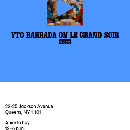
play-
YTO BARRADA ON LE GRAND SOIR
inverse.svg
Video
22-25 Jackson Avenue
Queens, NY 11101
Abierto hoy
12–6 p.m.