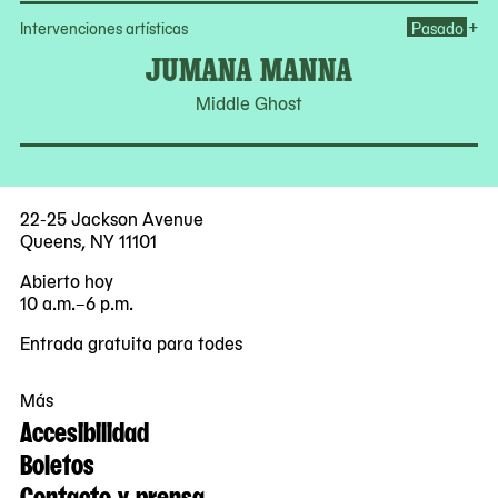
Op
+
Intervenciones artísticas
Pasado
JUMANA MANNA
Middle Ghost
22-25 Jackson Avenue
Queens, NY 11101
Abierto hoy
10 a.m.–6 p.m.
Entrada gratuita para todes
Más
Accesibilidad
Boletos
Contacto y prensa