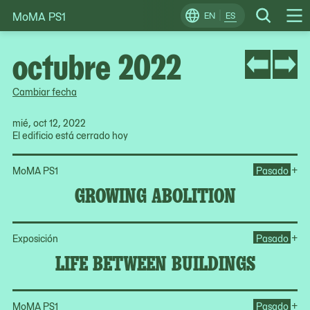
MoMA PS1
Skip
EN
ES
Change
Search
Op
to
Locale
Me
content
octubre 2022
Cambiar fecha
mié, oct 12, 2022
El edificio está cerrado hoy
Op
+
MoMA PS1
Pasado
GROWING ABOLITION
Op
+
Exposición
Pasado
LIFE BETWEEN BUILDINGS
Ope
+
MoMA PS1
Pasado