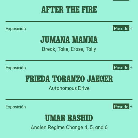
AFTER THE FIRE
Op
+
Exposición
Pasado
JUMANA MANNA
Break, Take, Erase, Tally
Op
+
Exposición
Pasado
FRIEDA TORANZO JAEGER
Autonomous Drive
Op
+
Exposición
Pasado
UMAR RASHID
Ancien Regime Change 4, 5, and 6