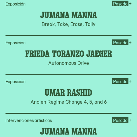
Op
+
Exposición
Pasado
JUMANA MANNA
Break, Take, Erase, Tally
Op
+
Exposición
Pasado
FRIEDA TORANZO JAEGER
Autonomous Drive
Op
+
Exposición
Pasado
UMAR RASHID
Ancien Regime Change 4, 5, and 6
Op
+
Intervenciones artísticas
Pasado
JUMANA MANNA