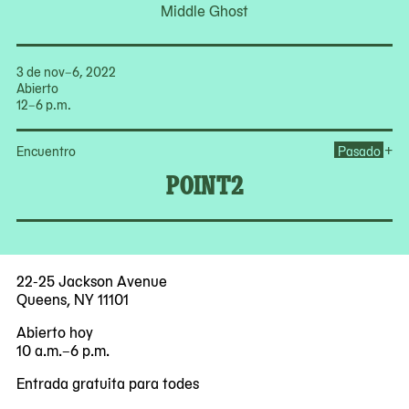
Middle Ghost
3 de nov–6, 2022
Abierto
12–6 p.m.
Op
+
Encuentro
Pasado
POINT2
22-25 Jackson Avenue
Queens, NY 11101
Abierto hoy
10 a.m.–6 p.m.
Entrada gratuita para todes