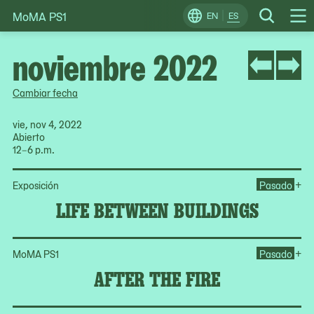
MoMA PS1
Skip
EN
ES
Change
Search
Op
to
Locale
Me
content
noviembre 2022
Cambiar fecha
vie, nov 4, 2022
Abierto
12–6 p.m.
Op
+
Exposición
Pasado
LIFE BETWEEN BUILDINGS
Ope
+
MoMA PS1
Pasado
AFTER THE FIRE