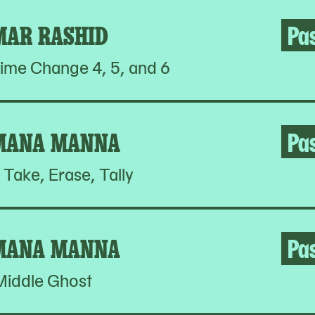
MAR RASHID
Pa
ime Change 4, 5, and 6
MANA MANNA
Pa
 Take, Erase, Tally
MANA MANNA
Pa
Middle Ghost