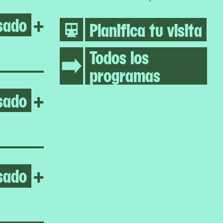
sado
Open Umar Rashid
+
Planifica tu visita
Todos los
programas
sado
Open Jumana Manna
+
sado
Open Jumana Manna
+