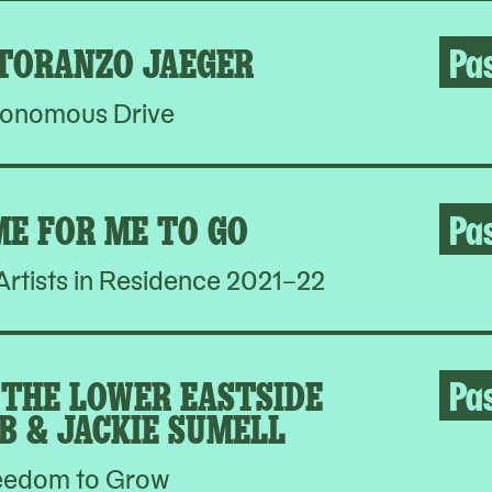
 TORANZO JAEGER
Pa
onomous Drive
ME FOR ME TO GO
Pa
rtists in Residence 2021–22
THE LOWER EASTSIDE
Pa
B & JACKIE SUMELL
eedom to Grow