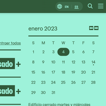
EN
ES
Change
Searc
O
Locale
M
enero 2023
Previ
Nex
mont
mon
S
M
T
W
T
F
S
traer todos
Choose
a
1
2
3
4
5
6
7
Date
sado
Open Life Between Building
+
8
9
10
11
12
13
14
15
16
17
18
19
20
21
22
23
24
25
26
27
28
sado
Open After the Fire
+
29
30
31
Edificio cerrado martes y miércoles