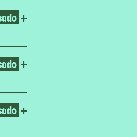
sado
Open Frieda Toranzo Jaege
+
sado
Open It’s time for me to go
+
sado
Open Homeroom: The Lower E
+