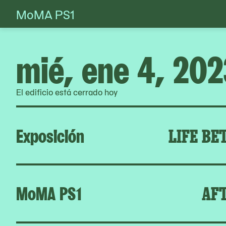
MoMA PS1
Skip
to
content
mié, ene 4, 202
El edificio está cerrado hoy
Exposición
LIFE BE
MoMA PS1
AFT