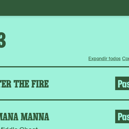
3
Expandir todos
Con
ER THE FIRE
Pa
MANA MANNA
Pa