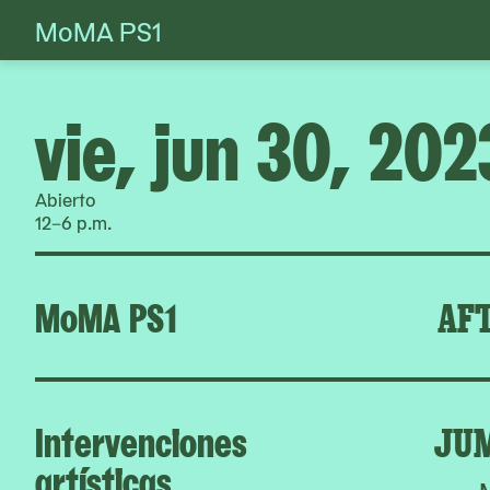
MoMA PS1
Skip
to
content
vie, jun 30, 202
Abierto
12–6 p.m.
MoMA PS1
AFT
Intervenciones
JU
artísticas