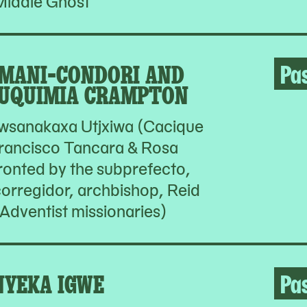
Middle Ghost
MANI-CONDORI AND
Pa
UQUIMIA CRAMPTON
wsanakaxa Utjxiwa (Cacique
rancisco Tancara & Rosa
onted by the subprefecto,
 corregidor, archbishop, Reid
Adventist missionaries)
NYEKA IGWE
Pa