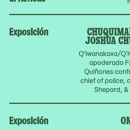
Exposición
CHUQUIMA
JOSHUA CH
Q'iwanakaxa/Q'i
apoderado F
Quiñones confr
chief of police,
Shepard, & 
Exposición
O