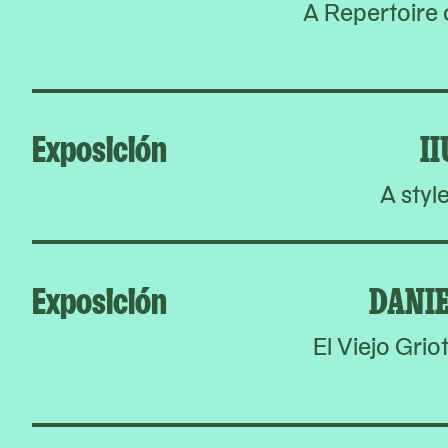
A Repertoire 
Exposición
I
A styl
Exposición
DANI
El Viejo Grio