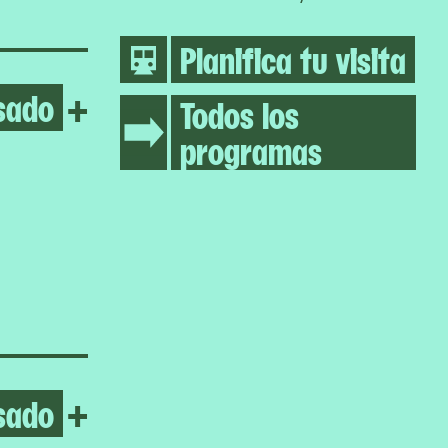
Planifica tu visita
sado
Open Chuquimamani-Condor
+
Todos los
programas
sado
Open Onyeka Igwe
+