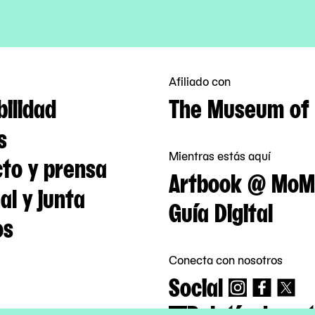
Afiliado con
bilidad
The Museum of 
s
Mientras estás aquí
to y prensa
Artbook @ MoM
al y junta
Guía Digital
os
Conecta con nosotros
Social
Boletín de not