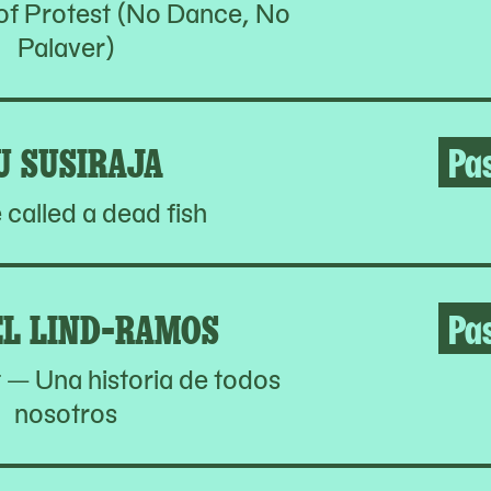
of Protest (No Dance, No
Palaver)
IU SUSIRAJA
Pa
e called a dead fish
EL LIND-RAMOS
Pa
t — Una historia de todos
nosotros