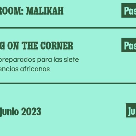
OOM: MALIKAH
Pa
G ON THE CORNER
Pa
preparados para las siete
encias africanas
ju
junio 2023