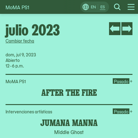
MoMA PS1
Skip
EN
ES
Change
Search
Op
to
Locale
Me
content
julio 2023
Cambiar fecha
dom, jul 9, 2023
Abierto
12–6 p.m.
Ope
+
MoMA PS1
Pasado
AFTER THE FIRE
Op
+
Intervenciones artísticas
Pasado
JUMANA MANNA
Middle Ghost