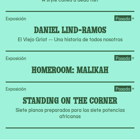
Op
+
Exposición
Pasado
DANIEL LIND-RAMOS
El Viejo Griot — Una historia de todos nosotros
Op
+
Exposición
Pasado
HOMEROOM: MALIKAH
Op
+
Exposición
Pasado
STANDING ON THE CORNER
Siete pianos preparados para las siete potencias
africanas