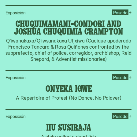
Op
+
Exposición
Pasado
CHUQUIMAMANI-CONDORI AND
JOSHUA CHUQUIMIA CRAMPTON
Q'iwanakaxa/Q'iwsanakaxa Utjxiwa (Cacique apoderado
Francisco Tancara & Rosa Quiñones confronted by the
subprefecto, chief of police, corregidor, archbishop, Reid
Shepard, & Adventist missionaries)
Op
+
Exposición
Pasado
ONYEKA IGWE
A Repertoire of Protest (No Dance, No Palaver)
Ope
+
Exposición
Pasado
IIU SUSIRAJA
A style called a dead fish