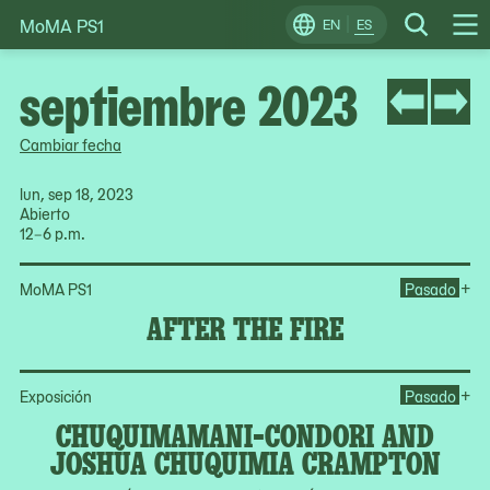
MoMA PS1
Skip
EN
ES
Change
Search
Op
to
Locale
Me
content
septiembre 2023
Cambiar fecha
lun, sep 18, 2023
Abierto
12–6 p.m.
Ope
+
MoMA PS1
Pasado
AFTER THE FIRE
Op
+
Exposición
Pasado
CHUQUIMAMANI-CONDORI AND
JOSHUA CHUQUIMIA CRAMPTON