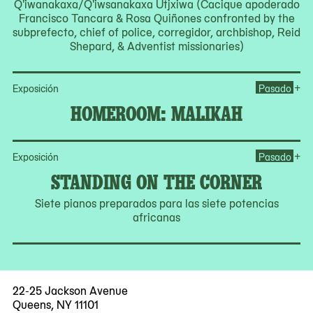
Q'iwanakaxa/Q'iwsanakaxa Utjxiwa (Cacique apoderado
Francisco Tancara & Rosa Quiñones confronted by the
subprefecto, chief of police, corregidor, archbishop, Reid
Shepard, & Adventist missionaries)
Op
+
Exposición
Pasado
HOMEROOM: MALIKAH
Op
+
Exposición
Pasado
STANDING ON THE CORNER
Siete pianos preparados para las siete potencias
africanas
22-25 Jackson Avenue
Queens, NY 11101