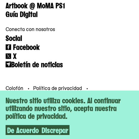
Artbook @ MoMA PS1
Guía Digital
Conecta con nosotros
Social
Facebook
X
Boletín de noticias
Colofón
Política de privacidad
Condiciones de uso
© MoMA PS1
Nuestro sitio utiliza cookies. Al continuar
utilizando nuestro sitio, acepta nuestra
política de privacidad.
De Acuerdo
Discrepar
Scroll
MoMA