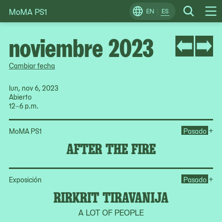
MoMA PS1
Skip
EN
ES
Change
Search
Op
to
Locale
Me
content
noviembre 2023
Cambiar fecha
lun, nov 6, 2023
Abierto
12–6 p.m.
Ope
+
MoMA PS1
Pasado
AFTER THE FIRE
Ope
+
Exposición
Pasado
RIRKRIT TIRAVANIJA
A LOT OF PEOPLE