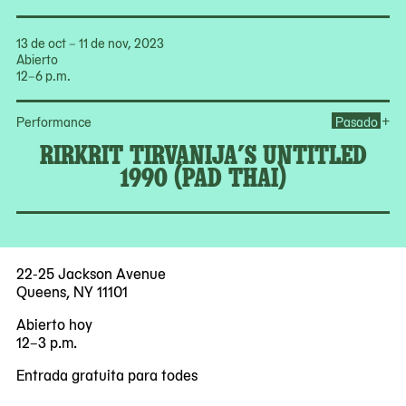
13 de oct – 11 de nov, 2023
Abierto
12–6 p.m.
Ope
+
Performance
Pasado
RIRKRIT TIRVANIJA’S UNTITLED
1990 (PAD THAI)
22-25 Jackson Avenue
Queens, NY 11101
Abierto hoy
12–3 p.m.
Entrada gratuita para todes