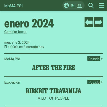
MoMA PS1
Skip
EN
ES
Change
Search
Op
to
Locale
Me
content
enero 2024
Cambiar fecha
mar, ene 2, 2024
El edificio está cerrado hoy
Ope
+
MoMA PS1
Pasado
AFTER THE FIRE
Ope
+
Exposición
Pasado
RIRKRIT TIRAVANIJA
A LOT OF PEOPLE