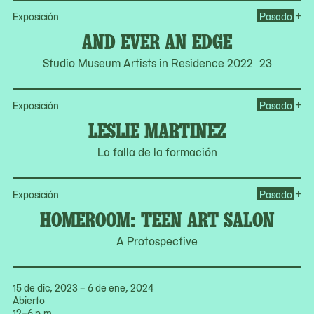
Op
+
Exposición
Pasado
AND EVER AN EDGE
Studio Museum Artists in Residence 2022–23
Op
+
Exposición
Pasado
LESLIE MARTINEZ
La falla de la formación
Op
+
Exposición
Pasado
HOMEROOM: TEEN ART SALON
A Protospective
15 de dic, 2023 – 6 de ene, 2024
Abierto
12–6 p.m.