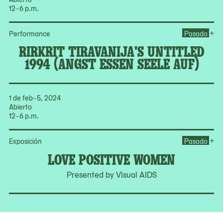
12–6 p.m.
Ope
+
Performance
Pasado
RIRKRIT TIRAVANIJA'S UNTITLED
1994 (ANGST ESSEN SEELE AUF)
1 de feb–5, 2024
Abierto
12–6 p.m.
Op
+
Exposición
Pasado
LOVE POSITIVE WOMEN
Presented by Visual AIDS