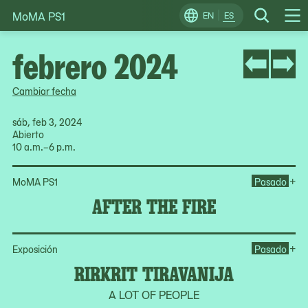
MoMA PS1
Skip
EN
ES
Change
Search
Op
to
Locale
Me
content
febrero 2024
Cambiar fecha
sáb, feb 3, 2024
Abierto
10 a.m.–6 p.m.
Ope
+
MoMA PS1
Pasado
AFTER THE FIRE
Ope
+
Exposición
Pasado
RIRKRIT TIRAVANIJA
A LOT OF PEOPLE