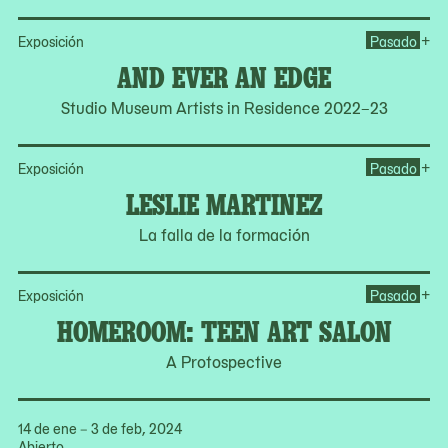
Op
+
Exposición
Pasado
AND EVER AN EDGE
Studio Museum Artists in Residence 2022–23
Op
+
Exposición
Pasado
LESLIE MARTINEZ
La falla de la formación
Op
+
Exposición
Pasado
HOMEROOM: TEEN ART SALON
A Protospective
14 de ene – 3 de feb, 2024
Abierto