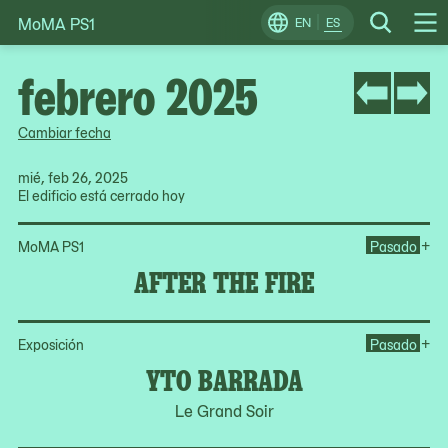
MoMA PS1
Skip
EN
ES
Change
Search
Op
to
Locale
Me
content
febrero 2025
Cambiar fecha
mié, feb 26, 2025
El edificio está cerrado hoy
Ope
+
MoMA PS1
Pasado
AFTER THE FIRE
Op
+
Exposición
Pasado
YTO BARRADA
Le Grand Soir