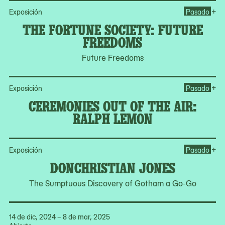
Op
+
Exposición
Pasado
THE FORTUNE SOCIETY: FUTURE
FREEDOMS
Future Freedoms
Op
+
Exposición
Pasado
CEREMONIES OUT OF THE AIR:
RALPH LEMON
Op
+
Exposición
Pasado
DONCHRISTIAN JONES
The Sumptuous Discovery of Gotham a Go-Go
14 de dic, 2024 – 8 de mar, 2025