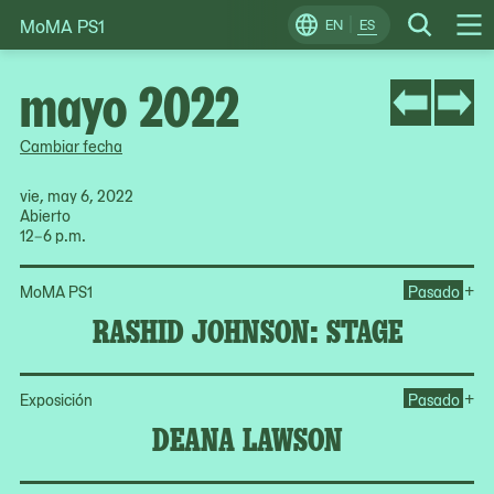
MoMA PS1
Skip
EN
ES
Change
Search
Op
to
Locale
Me
content
mayo 2022
Cambiar fecha
vie, may 6, 2022
Abierto
12–6 p.m.
Op
+
MoMA PS1
Pasado
RASHID JOHNSON: STAGE
Op
+
Exposición
Pasado
DEANA LAWSON