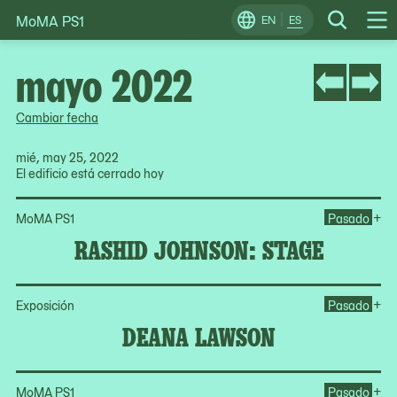
MoMA PS1
Skip
EN
ES
Change
Search
Op
to
Locale
Me
content
mayo 2022
Cambiar fecha
mié, may 25, 2022
El edificio está cerrado hoy
Op
+
MoMA PS1
Pasado
RASHID JOHNSON: STAGE
Op
+
Exposición
Pasado
DEANA LAWSON
Op
+
MoMA PS1
Pasado