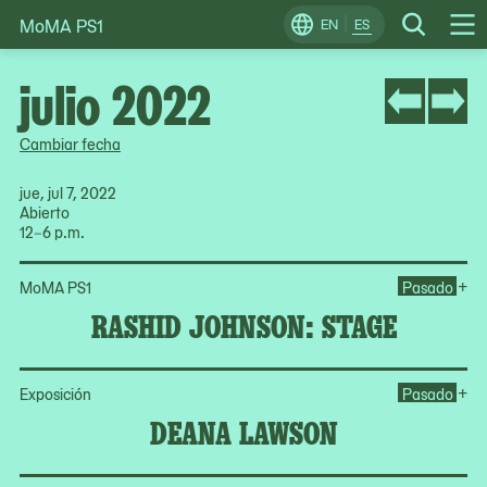
MoMA PS1
Skip
EN
ES
Change
Search
Op
to
Locale
Me
content
julio 2022
Cambiar fecha
jue, jul 7, 2022
Abierto
12–6 p.m.
Op
+
MoMA PS1
Pasado
RASHID JOHNSON: STAGE
Op
+
Exposición
Pasado
DEANA LAWSON