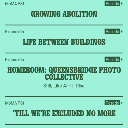
Op
+
MoMA PS1
Pasado
GROWING ABOLITION
Op
+
Exposición
Pasado
LIFE BETWEEN BUILDINGS
Op
+
Exposición
Pasado
HOMEROOM: QUEENSBRIDGE PHOTO
COLLECTIVE
Still, Like Air I'll Rise
Op
+
MoMA PS1
Pasado
'TILL WE'RE EXCLUDED NO MORE