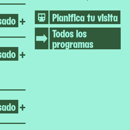
Planifica tu visita
sado
Open Life Between Building
+
Todos los
programas
sado
Open Homeroom: Queensbrid
+
sado
Open After the Fire
+