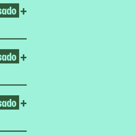
sado
Open No gods only flowers
+
sado
Open Umar Rashid
+
sado
Open Frieda Toranzo Jaege
+