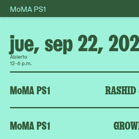
MoMA PS1
Skip
to
content
jue, sep 22, 20
Abierto
12–6 p.m.
MoMA PS1
RASHID
MoMA PS1
GROW