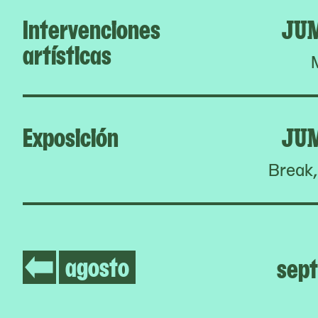
Intervenciones
JU
artísticas
Exposición
JU
Break,
agosto
sep