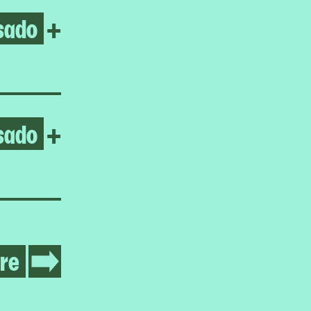
sado
Open Jumana Manna
+
sado
Open Jumana Manna
+
re