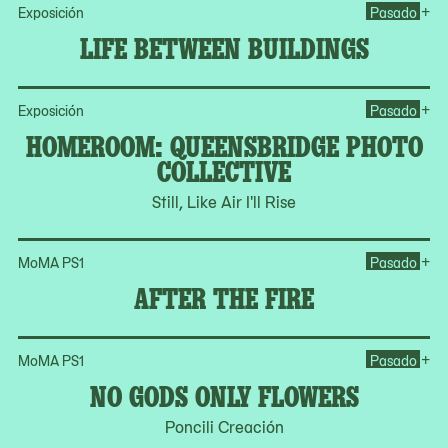
Op
+
Exposición
Pasado
LIFE BETWEEN BUILDINGS
Op
+
Exposición
Pasado
HOMEROOM: QUEENSBRIDGE PHOTO
COLLECTIVE
Still, Like Air I'll Rise
Ope
+
MoMA PS1
Pasado
AFTER THE FIRE
Op
+
MoMA PS1
Pasado
NO GODS ONLY FLOWERS
Poncili Creación