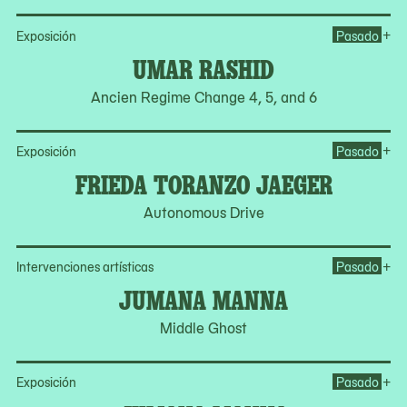
Op
+
Exposición
Pasado
UMAR RASHID
Ancien Regime Change 4, 5, and 6
Op
+
Exposición
Pasado
FRIEDA TORANZO JAEGER
Autonomous Drive
Op
+
Intervenciones artísticas
Pasado
JUMANA MANNA
Middle Ghost
Op
+
Exposición
Pasado