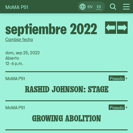
MoMA PS1
Skip
EN
ES
Change
Search
Op
to
Locale
Me
content
septiembre 2022
Cambiar fecha
dom, sep 25, 2022
Abierto
12–6 p.m.
Op
+
MoMA PS1
Pasado
RASHID JOHNSON: STAGE
Op
+
MoMA PS1
Pasado
GROWING ABOLITION