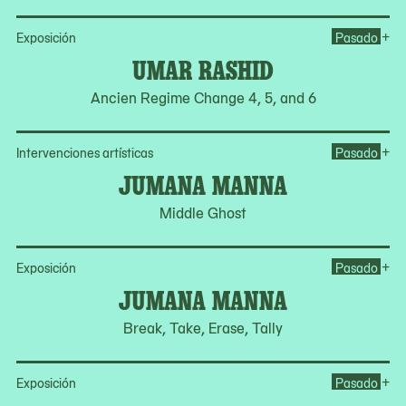
Op
+
Exposición
Pasado
UMAR RASHID
Ancien Regime Change 4, 5, and 6
Op
+
Intervenciones artísticas
Pasado
JUMANA MANNA
Middle Ghost
Op
+
Exposición
Pasado
JUMANA MANNA
Break, Take, Erase, Tally
Ope
+
Exposición
Pasado