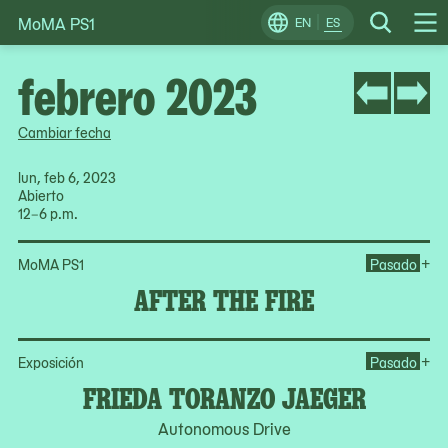
MoMA PS1
Skip
EN
ES
Change
Search
Op
to
Locale
Me
content
febrero 2023
Cambiar fecha
lun, feb 6, 2023
Abierto
12–6 p.m.
Ope
+
MoMA PS1
Pasado
AFTER THE FIRE
Op
+
Exposición
Pasado
FRIEDA TORANZO JAEGER
Autonomous Drive