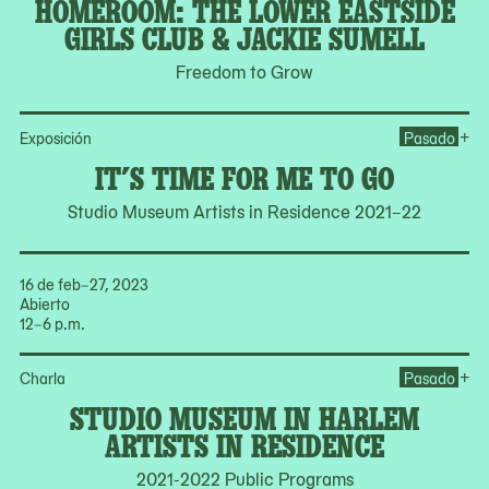
HOMEROOM: THE LOWER EASTSIDE
GIRLS CLUB & JACKIE SUMELL
Freedom to Grow
Ope
+
Exposición
Pasado
IT’S TIME FOR ME TO GO
Studio Museum Artists in Residence 2021–22
16 de feb–27, 2023
Abierto
12–6 p.m.
Op
+
Charla
Pasado
STUDIO MUSEUM IN HARLEM
ARTISTS IN RESIDENCE
2021-2022 Public Programs