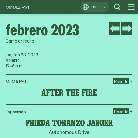
MoMA PS1
Skip
EN
ES
Change
Search
Op
to
Locale
Me
content
febrero 2023
Cambiar fecha
jue, feb 23, 2023
Abierto
12–6 p.m.
Ope
+
MoMA PS1
Pasado
AFTER THE FIRE
Op
+
Exposición
Pasado
FRIEDA TORANZO JAEGER
Autonomous Drive