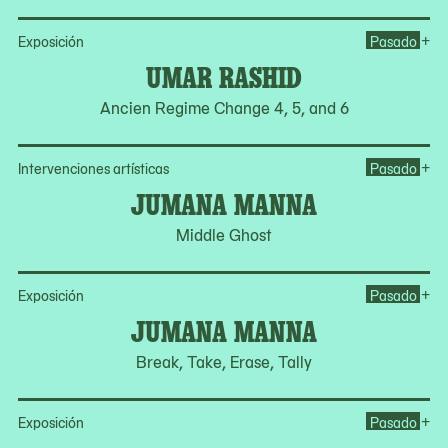
Op
+
Exposición
Pasado
UMAR RASHID
Ancien Regime Change 4, 5, and 6
Op
+
Intervenciones artísticas
Pasado
JUMANA MANNA
Middle Ghost
Op
+
Exposición
Pasado
JUMANA MANNA
Break, Take, Erase, Tally
Op
+
Exposición
Pasado