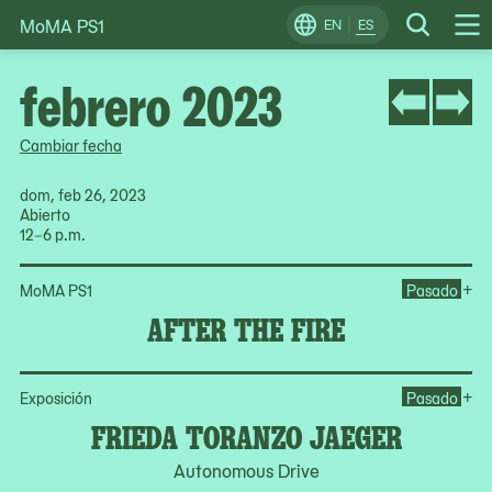
MoMA PS1
Skip
EN
ES
Change
Search
Op
to
Locale
Me
content
febrero 2023
Cambiar fecha
dom, feb 26, 2023
Abierto
12–6 p.m.
Ope
+
MoMA PS1
Pasado
AFTER THE FIRE
Op
+
Exposición
Pasado
FRIEDA TORANZO JAEGER
Autonomous Drive