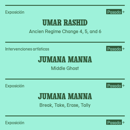
Op
+
Exposición
Pasado
UMAR RASHID
Ancien Regime Change 4, 5, and 6
Op
+
Intervenciones artísticas
Pasado
JUMANA MANNA
Middle Ghost
Op
+
Exposición
Pasado
JUMANA MANNA
Break, Take, Erase, Tally
Op
+
Exposición
Pasado