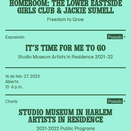
HOMEROOM: THE LOWER EASTSIDE
GIRLS CLUB & JACKIE SUMELL
Freedom to Grow
Ope
+
Exposición
Pasado
IT’S TIME FOR ME TO GO
Studio Museum Artists in Residence 2021–22
16 de feb–27, 2023
Abierto
12–6 p.m.
Op
+
Charla
Pasado
STUDIO MUSEUM IN HARLEM
ARTISTS IN RESIDENCE
2021-2022 Public Programs