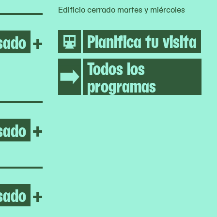
Edificio cerrado martes y miércoles
Planifica tu visita
sado
Open Homeroom: The Fortu
+
Todos los
programas
sado
Open Ceremonies Out of the
+
sado
Open DonChristian Jones
+