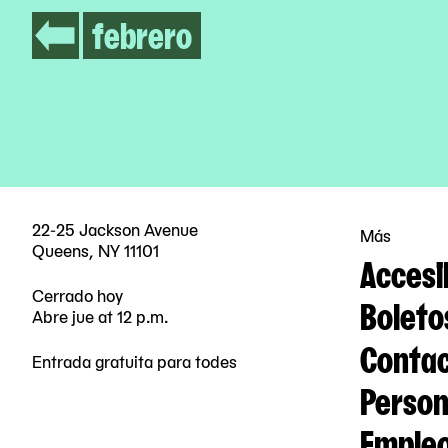
febrero
22-25 Jackson Avenue
Más
Queens, NY 11101
Accesi
Cerrado hoy
Boleto
Abre jue at 12 p.m.
Contac
Entrada gratuita para todes
Person
Emple