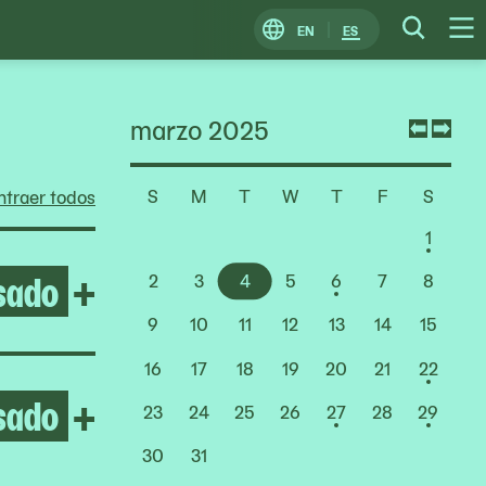
EN
ES
Change
Searc
O
Locale
M
marzo 2025
Previ
Nex
mont
mon
S
M
T
W
T
F
S
traer todos
Choose
a
1
Date
sado
Open After the Fire
+
2
3
4
5
6
7
8
9
10
11
12
13
14
15
16
17
18
19
20
21
22
sado
Open Yto Barrada
+
23
24
25
26
27
28
29
30
31