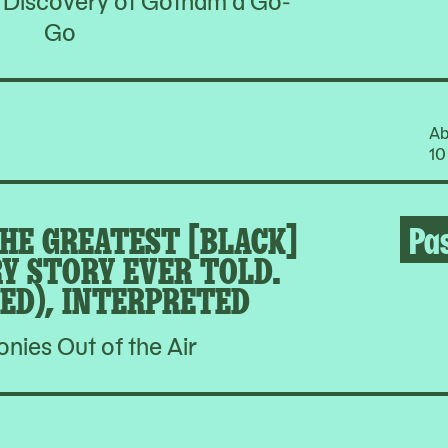
Go
Ab
10
HE GREATEST [BLACK]
Pa
Y STORY EVER TOLD.
ED), INTERPRETED
ies Out of the Air