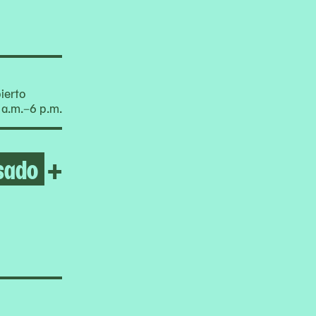
ierto
 a.m.–6 p.m.
sado
Open Untitled (The greatest
+