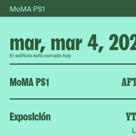
MoMA PS1
Skip
to
content
mar, mar 4, 20
El edificio está cerrado hoy
MoMA PS1
AFT
Exposición
YT
L