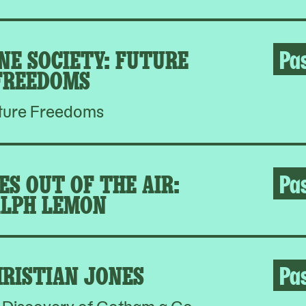
NE SOCIETY: FUTURE
Pa
FREEDOMS
ture Freedoms
S OUT OF THE AIR:
Pa
LPH LEMON
RISTIAN JONES
Pa
Discovery of Gotham a Go-