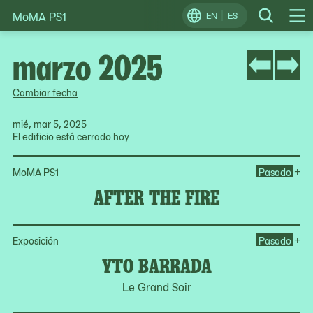
MoMA PS1
Skip
EN
ES
Change
Search
Op
to
Locale
Me
content
marzo 2025
Cambiar fecha
mié, mar 5, 2025
El edificio está cerrado hoy
Ope
+
MoMA PS1
Pasado
AFTER THE FIRE
Op
+
Exposición
Pasado
YTO BARRADA
Le Grand Soir