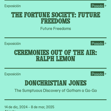
Op
+
Exposición
Pasado
THE FORTUNE SOCIETY: FUTURE
FREEDOMS
Future Freedoms
Op
+
Exposición
Pasado
CEREMONIES OUT OF THE AIR:
RALPH LEMON
Op
+
Exposición
Pasado
DONCHRISTIAN JONES
The Sumptuous Discovery of Gotham a Go-Go
14 de dic, 2024 – 8 de mar, 2025