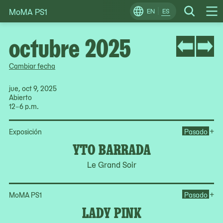
MoMA PS1
Skip
EN
ES
Change
Search
Op
to
Locale
Me
content
octubre 2025
Cambiar fecha
jue, oct 9, 2025
Abierto
12–6 p.m.
Op
+
Exposición
Pasado
YTO BARRADA
Le Grand Soir
Op
+
MoMA PS1
Pasado
LADY PINK