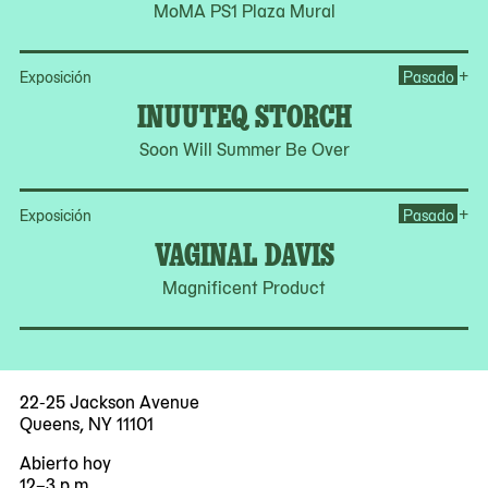
MoMA PS1 Plaza Mural
Op
+
Exposición
Pasado
INUUTEQ STORCH
Soon Will Summer Be Over
Op
+
Exposición
Pasado
VAGINAL DAVIS
Magnificent Product
22-25 Jackson Avenue
Queens, NY 11101
Abierto hoy
12–3 p.m.