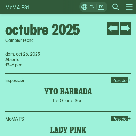
MoMA PS1
Skip
EN
ES
Change
Search
Op
to
Locale
Me
content
octubre 2025
Cambiar fecha
dom, oct 26, 2025
Abierto
12–6 p.m.
Op
+
Exposición
Pasado
YTO BARRADA
Le Grand Soir
Op
+
MoMA PS1
Pasado
LADY PINK