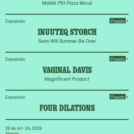
MoMA PS1 Plaza Mural
Op
+
Exposición
Pasado
INUUTEQ STORCH
Soon Will Summer Be Over
Op
+
Exposición
Pasado
VAGINAL DAVIS
Magnificent Product
Op
+
Exposición
Pasado
FOUR DILATIONS
25 de oct–26, 2025
Abierto