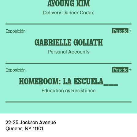
AYOUNG KIM
Delivery Dancer Codex
Op
+
Exposición
Pasado
GABRIELLE GOLIATH
Personal Accounts
Op
+
Exposición
Pasado
HOMEROOM: LA ESCUELA___
Education as Resistance
22-25 Jackson Avenue
Queens, NY 11101