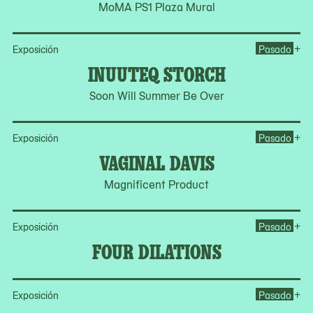
MoMA PS1 Plaza Mural
Op
+
Exposición
Pasado
INUUTEQ STORCH
Soon Will Summer Be Over
Op
+
Exposición
Pasado
VAGINAL DAVIS
Magnificent Product
Op
+
Exposición
Pasado
FOUR DILATIONS
Op
+
Exposición
Pasado