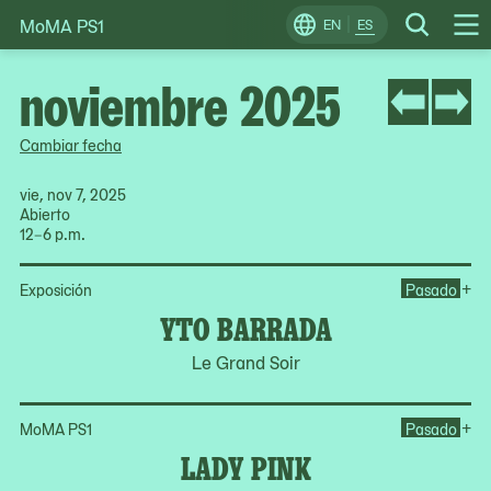
MoMA PS1
Skip
EN
ES
Change
Search
Op
to
Locale
Me
content
noviembre 2025
Cambiar fecha
vie, nov 7, 2025
Abierto
12–6 p.m.
Op
+
Exposición
Pasado
YTO BARRADA
Le Grand Soir
Op
+
MoMA PS1
Pasado
LADY PINK