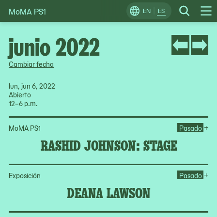
MoMA PS1
Skip
EN
ES
Change
Search
Op
to
Locale
Me
content
junio 2022
Cambiar fecha
lun, jun 6, 2022
Abierto
12–6 p.m.
Op
+
MoMA PS1
Pasado
RASHID JOHNSON: STAGE
Op
+
Exposición
Pasado
DEANA LAWSON