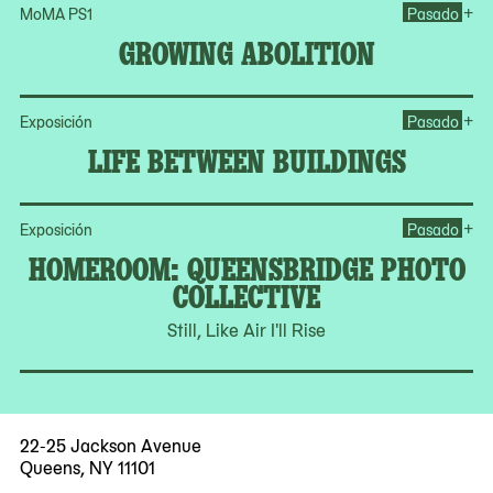
Op
+
MoMA PS1
Pasado
GROWING ABOLITION
Op
+
Exposición
Pasado
LIFE BETWEEN BUILDINGS
Op
+
Exposición
Pasado
HOMEROOM: QUEENSBRIDGE PHOTO
COLLECTIVE
Still, Like Air I'll Rise
22-25 Jackson Avenue
Queens, NY 11101