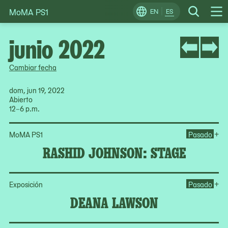
MoMA PS1
Skip
EN
ES
Change
Search
Op
to
Locale
Me
content
junio 2022
Cambiar fecha
dom, jun 19, 2022
Abierto
12–6 p.m.
Op
+
MoMA PS1
Pasado
RASHID JOHNSON: STAGE
Op
+
Exposición
Pasado
DEANA LAWSON