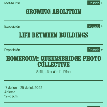
Op
+
MoMA PS1
Pasado
GROWING ABOLITION
Op
+
Exposición
Pasado
LIFE BETWEEN BUILDINGS
Op
+
Exposición
Pasado
HOMEROOM: QUEENSBRIDGE PHOTO
COLLECTIVE
Still, Like Air I'll Rise
17 de jun – 25 de jul, 2022
Abierto
12–6 p.m.