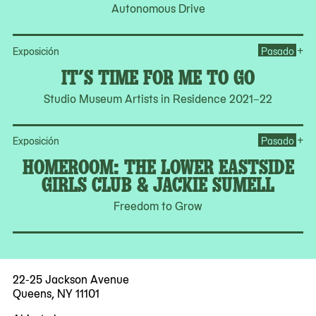
Autonomous Drive
Ope
+
Exposición
Pasado
IT’S TIME FOR ME TO GO
Studio Museum Artists in Residence 2021–22
Op
+
Exposición
Pasado
HOMEROOM: THE LOWER EASTSIDE
GIRLS CLUB & JACKIE SUMELL
Freedom to Grow
22-25 Jackson Avenue
Queens, NY 11101