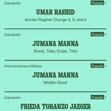
Op
+
Exposición
Pasado
UMAR RASHID
Ancien Regime Change 4, 5, and 6
Op
+
Exposición
Pasado
JUMANA MANNA
Break, Take, Erase, Tally
Op
+
Intervenciones artísticas
Pasado
JUMANA MANNA
Middle Ghost
Op
+
Exposición
Pasado
FRIEDA TORANZO JAEGER