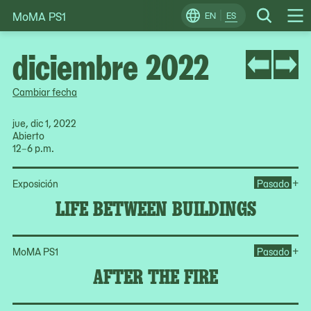
MoMA PS1
Skip
EN
ES
Change
Search
Op
to
Locale
Me
content
diciembre 2022
Cambiar fecha
jue, dic 1, 2022
Abierto
12–6 p.m.
Op
+
Exposición
Pasado
LIFE BETWEEN BUILDINGS
Ope
+
MoMA PS1
Pasado
AFTER THE FIRE