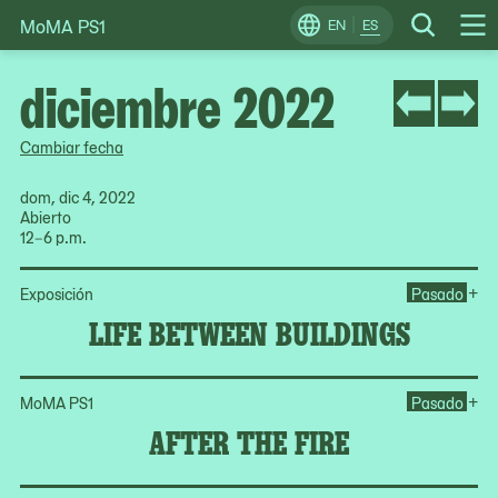
MoMA PS1
Skip
EN
ES
Change
Search
Op
to
Locale
Me
content
diciembre 2022
Cambiar fecha
dom, dic 4, 2022
Abierto
12–6 p.m.
Op
+
Exposición
Pasado
LIFE BETWEEN BUILDINGS
Ope
+
MoMA PS1
Pasado
AFTER THE FIRE