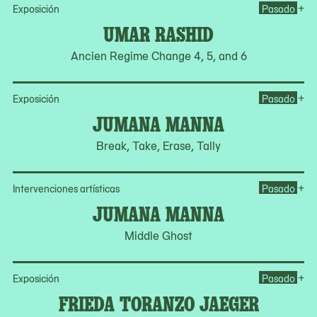
Op
+
Exposición
Pasado
UMAR RASHID
Ancien Regime Change 4, 5, and 6
Op
+
Exposición
Pasado
JUMANA MANNA
Break, Take, Erase, Tally
Op
+
Intervenciones artísticas
Pasado
JUMANA MANNA
Middle Ghost
Op
+
Exposición
Pasado
FRIEDA TORANZO JAEGER