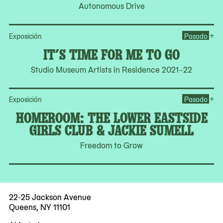
Autonomous Drive
Ope
+
Exposición
Pasado
IT’S TIME FOR ME TO GO
Studio Museum Artists in Residence 2021–22
Op
+
Exposición
Pasado
HOMEROOM: THE LOWER EASTSIDE
GIRLS CLUB & JACKIE SUMELL
Freedom to Grow
22-25 Jackson Avenue
Queens, NY 11101