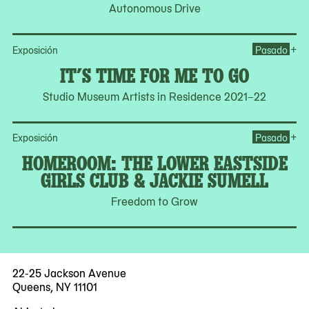
Autonomous Drive
Ope
+
Exposición
Pasado
IT’S TIME FOR ME TO GO
Studio Museum Artists in Residence 2021–22
Op
+
Exposición
Pasado
HOMEROOM: THE LOWER EASTSIDE
GIRLS CLUB & JACKIE SUMELL
Freedom to Grow
22-25 Jackson Avenue
Queens, NY 11101