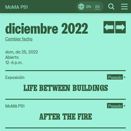
MoMA PS1
Skip
EN
ES
Change
Search
Op
to
Locale
Me
content
diciembre 2022
Cambiar fecha
dom, dic 25, 2022
Abierto
12–6 p.m.
Op
+
Exposición
Pasado
LIFE BETWEEN BUILDINGS
Ope
+
MoMA PS1
Pasado
AFTER THE FIRE