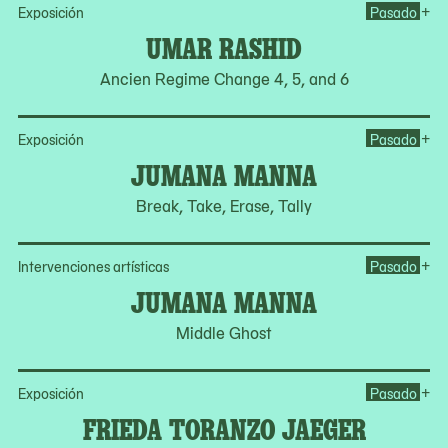
Op
+
Exposición
Pasado
UMAR RASHID
Ancien Regime Change 4, 5, and 6
Op
+
Exposición
Pasado
JUMANA MANNA
Break, Take, Erase, Tally
Op
+
Intervenciones artísticas
Pasado
JUMANA MANNA
Middle Ghost
Op
+
Exposición
Pasado
FRIEDA TORANZO JAEGER