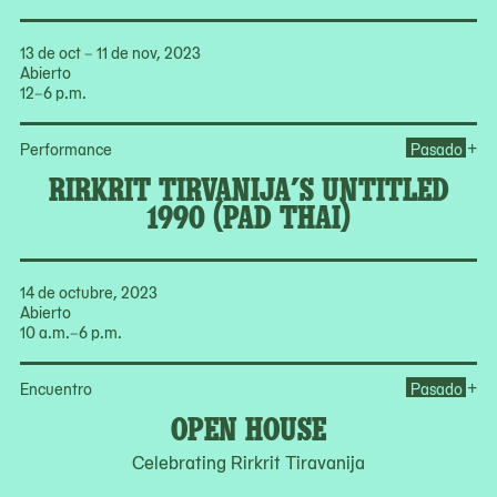
13 de oct – 11 de nov, 2023
Abierto
12–6 p.m.
Ope
+
Performance
Pasado
RIRKRIT TIRVANIJA’S UNTITLED
1990 (PAD THAI)
14 de octubre, 2023
Abierto
10 a.m.–6 p.m.
Op
+
Encuentro
Pasado
OPEN HOUSE
Celebrating Rirkrit Tiravanija