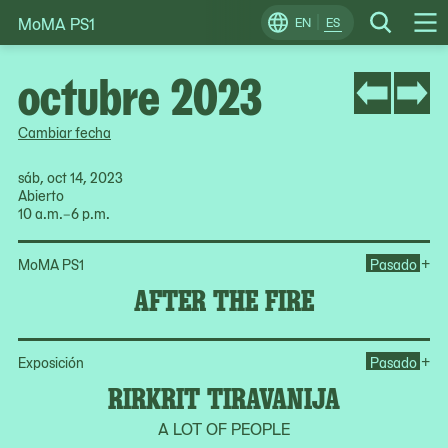
MoMA PS1
Skip
EN
ES
Change
Search
Op
to
Locale
Me
content
octubre 2023
Cambiar fecha
sáb, oct 14, 2023
Abierto
10 a.m.–6 p.m.
Ope
+
MoMA PS1
Pasado
AFTER THE FIRE
Ope
+
Exposición
Pasado
RIRKRIT TIRAVANIJA
A LOT OF PEOPLE