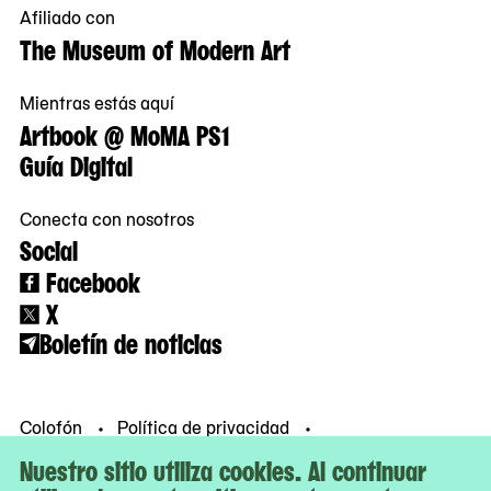
Afiliado con
The Museum of Modern Art
Mientras estás aquí
Artbook @ MoMA PS1
Guía Digital
Conecta con nosotros
Social
Facebook
X
Boletín de noticias
Colofón
Política de privacidad
Condiciones de uso
© MoMA PS1
Nuestro sitio utiliza cookies. Al continuar