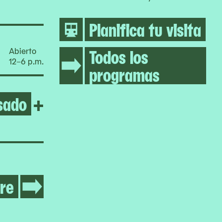
Planifica tu visita
Todos los
Abierto
12–6 p.m.
programas
sado
Open Rirkrit Tirvanija’s unt
+
re