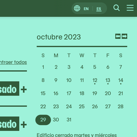
EN
ES
Change
Searc
O
Locale
M
octubre 2023
Previ
Nex
mont
mon
S
M
T
W
T
F
S
Choose
traer todos
a
1
2
3
4
5
6
7
Date
8
9
10
11
12
13
14
sado
Open After the Fire
+
15
16
17
18
19
20
21
22
23
24
25
26
27
28
sado
Open Rirkrit Tiravanija
+
29
30
31
Edificio cerrado martes y miércoles