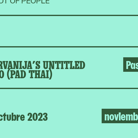
OT OF PEOPLE
RVANIJA’S UNTITLED
Pa
0 (PAD THAI)
noviemb
ctubre 2023