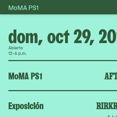
MoMA PS1
Skip
to
content
dom, oct 29, 2
Abierto
12–6 p.m.
MoMA PS1
AFT
Exposición
RIRKR