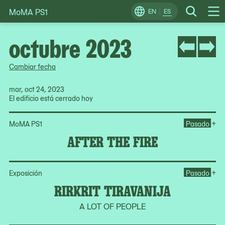
MoMA PS1
Skip
EN
ES
Change
Search
Op
to
Locale
Me
content
octubre 2023
Cambiar fecha
mar, oct 24, 2023
El edificio está cerrado hoy
Ope
+
MoMA PS1
Pasado
AFTER THE FIRE
Ope
+
Exposición
Pasado
RIRKRIT TIRAVANIJA
A LOT OF PEOPLE