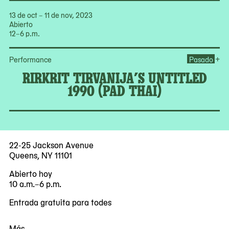
13 de oct – 11 de nov, 2023
Abierto
12–6 p.m.
Ope
+
Performance
Pasado
RIRKRIT TIRVANIJA’S UNTITLED
1990 (PAD THAI)
22-25 Jackson Avenue
Queens, NY 11101
Abierto hoy
10 a.m.–6 p.m.
Entrada gratuita para todes
Más