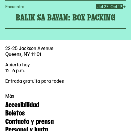
Op
+
Encuentro
Jul 27–Oct 19
BALIK SA BAYAN: BOX PACKING
22-25 Jackson Avenue
Queens, NY 11101
Abierto hoy
12–6 p.m.
Entrada gratuita para todes
Más
Accesibilidad
Boletos
Contacto y prensa
Personal y junta