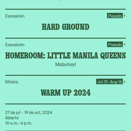
Op
+
Exposición
Pasado
HARD GROUND
Op
+
Exposición
Pasado
HOMEROOM: LITTLE MANILA QUEENS
Mabuhay!
Op
+
Música
Jul 12–Aug 16
WARM UP 2024
27 de jul – 19 de oct, 2024
Abierto
10 a.m.–6 p.m.