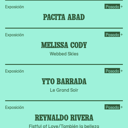
Op
+
Exposición
Pasado
PACITA ABAD
Op
+
Exposición
Pasado
MELISSA CODY
Webbed Skies
Op
+
Exposición
Pasado
YTO BARRADA
Le Grand Soir
Op
+
Exposición
Pasado
REYNALDO RIVERA
Fistful of Love/También la belleza