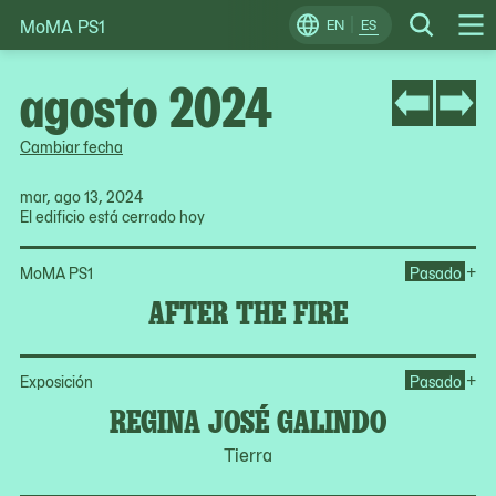
MoMA PS1
Skip
EN
ES
Change
Search
Op
to
Locale
Me
content
agosto 2024
Cambiar fecha
mar, ago 13, 2024
El edificio está cerrado hoy
Ope
+
MoMA PS1
Pasado
AFTER THE FIRE
Op
+
Exposición
Pasado
REGINA JOSÉ GALINDO
Tierra