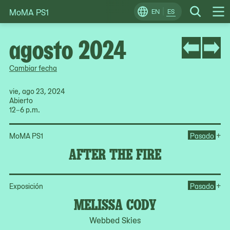
MoMA PS1
Skip
EN
ES
Change
Search
Op
to
Locale
Me
content
agosto 2024
Cambiar fecha
vie, ago 23, 2024
Abierto
12–6 p.m.
Ope
+
MoMA PS1
Pasado
AFTER THE FIRE
Op
+
Exposición
Pasado
MELISSA CODY
Webbed Skies