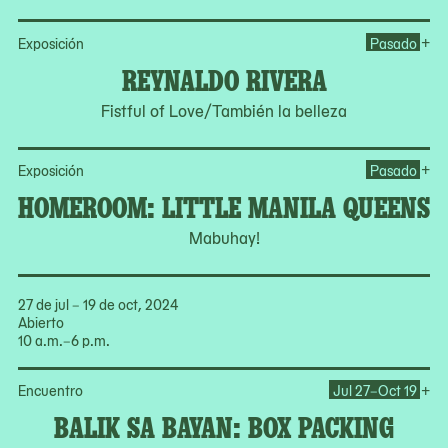
Op
+
Exposición
Pasado
REYNALDO RIVERA
Fistful of Love/También la belleza
Op
+
Exposición
Pasado
HOMEROOM: LITTLE MANILA QUEENS
Mabuhay!
27 de jul – 19 de oct, 2024
Abierto
10 a.m.–6 p.m.
Op
+
Encuentro
Jul 27–Oct 19
BALIK SA BAYAN: BOX PACKING