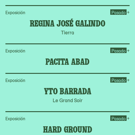
Op
+
Exposición
Pasado
REGINA JOSÉ GALINDO
Tierra
Op
+
Exposición
Pasado
PACITA ABAD
Op
+
Exposición
Pasado
YTO BARRADA
Le Grand Soir
Op
+
Exposición
Pasado
HARD GROUND