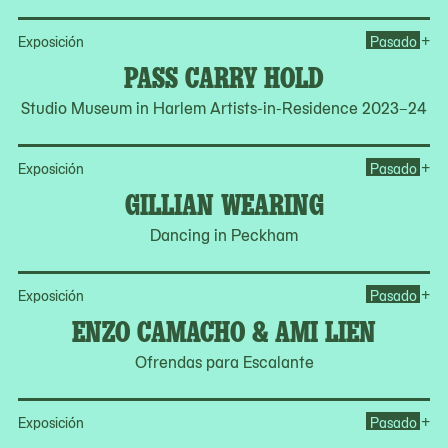
Op
+
Exposición
Pasado
PASS CARRY HOLD
Studio Museum in Harlem Artists-in-Residence 2023–24
Op
+
Exposición
Pasado
GILLIAN WEARING
Dancing in Peckham
Op
+
Exposición
Pasado
ENZO CAMACHO & AMI LIEN
Ofrendas para Escalante
Op
+
Exposición
Pasado