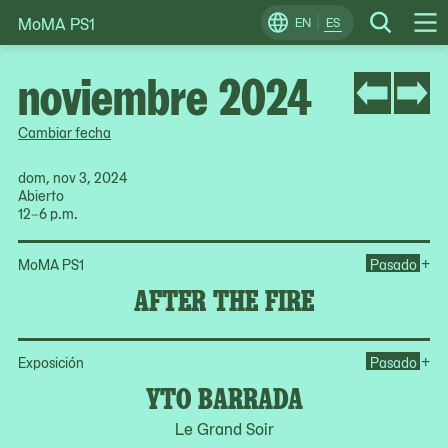
MoMA PS1
Skip
EN
ES
Change
Search
Op
to
Locale
Me
content
noviembre 2024
Cambiar fecha
dom, nov 3, 2024
Abierto
12–6 p.m.
Ope
+
MoMA PS1
Pasado
AFTER THE FIRE
Op
+
Exposición
Pasado
YTO BARRADA
Le Grand Soir