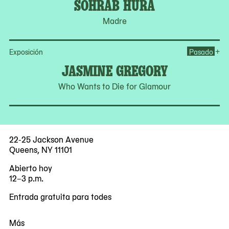
SOHRAB HURA
Madre
Op
+
Exposición
Pasado
JASMINE GREGORY
Who Wants to Die for Glamour
22-25 Jackson Avenue
Queens, NY 11101
Abierto hoy
12–3 p.m.
Entrada gratuita para todes
Más