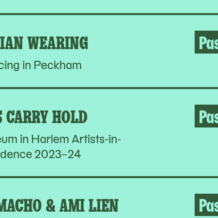
LIAN WEARING
Pa
cing in Peckham
S CARRY HOLD
Pa
um in Harlem Artists-in-
idence 2023–24
MACHO & AMI LIEN
Pa