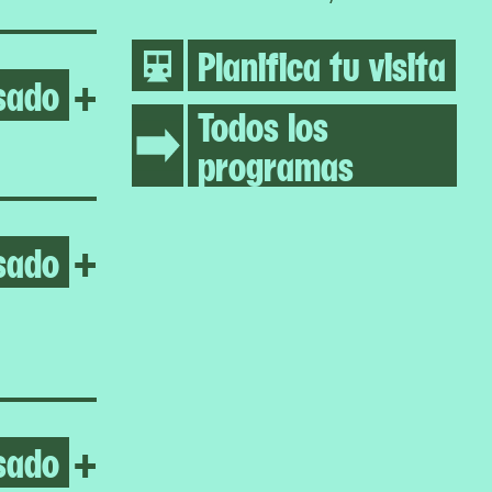
Planifica tu visita
sado
Open Gillian Wearing
+
Todos los
programas
sado
Open Pass Carry Hold
+
sado
Open Enzo Camacho & Ami 
+