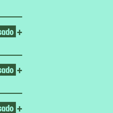
sado
Open Jasmine Gregory
+
sado
Open Sohrab Hura
+
sado
Open Ceremonies Out of the
+