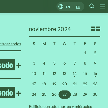
EN
ES
Change
Searc
O
Locale
M
noviembre 2024
Previ
Nex
mont
mon
S
M
T
W
T
F
S
traer todos
Choose
a
1
2
Date
sado
Open After the Fire
+
3
4
5
6
7
8
9
10
11
12
13
14
15
16
17
18
19
20
21
22
23
sado
Open Yto Barrada
+
24
25
26
27
28
29
30
Edificio cerrado martes y miércoles