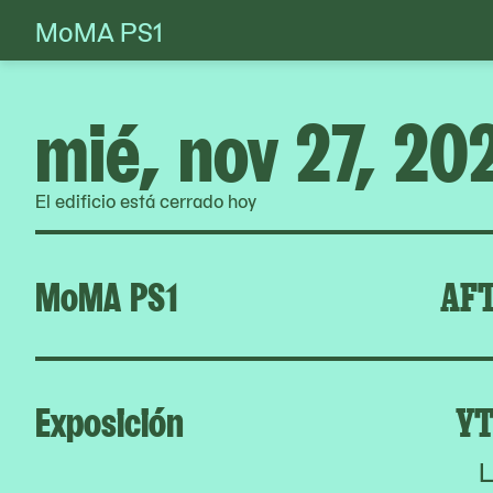
MoMA PS1
Skip
to
content
mié, nov 27, 20
El edificio está cerrado hoy
MoMA PS1
AFT
Exposición
YT
L