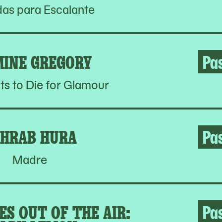
as para Escalante
MINE GREGORY
Pa
s to Die for Glamour
HRAB HURA
Pa
Madre
S OUT OF THE AIR:
Pa