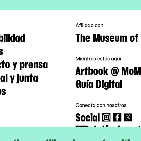
Afiliado con
bilidad
The Museum of 
s
Mientras estás aquí
to y prensa
Artbook @ MoM
al y junta
Guía Digital
os
Conecta con nosotros
Social
Boletín de not