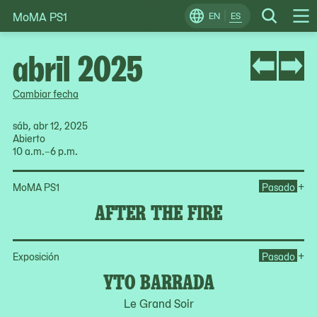
MoMA PS1
Skip
EN
ES
Change
Search
Op
to
Locale
Me
content
abril 2025
Cambiar fecha
sáb, abr 12, 2025
Abierto
10 a.m.–6 p.m.
Ope
+
MoMA PS1
Pasado
AFTER THE FIRE
Op
+
Exposición
Pasado
YTO BARRADA
Le Grand Soir