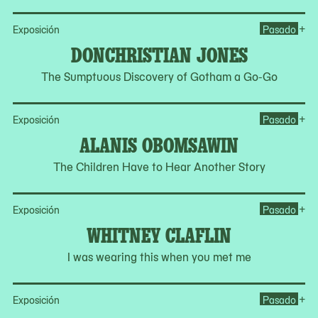
Op
+
Exposición
Pasado
DONCHRISTIAN JONES
The Sumptuous Discovery of Gotham a Go-Go
Op
+
Exposición
Pasado
ALANIS OBOMSAWIN
The Children Have to Hear Another Story
Op
+
Exposición
Pasado
WHITNEY CLAFLIN
I was wearing this when you met me
Op
+
Exposición
Pasado