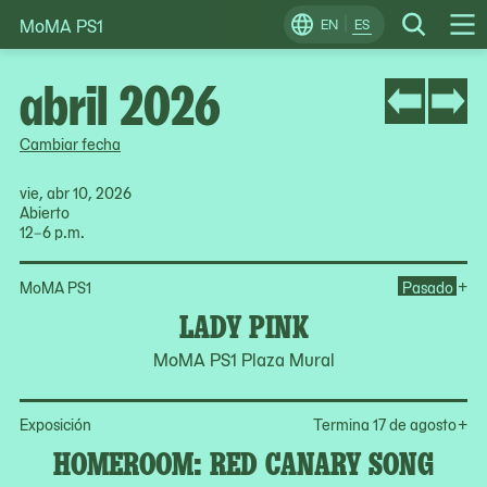
MoMA PS1
Skip
EN
ES
Change
Search
Op
to
Locale
Me
content
abril 2026
Cambiar fecha
vie, abr 10, 2026
Abierto
12–6 p.m.
Op
+
MoMA PS1
Pasado
LADY PINK
MoMA PS1 Plaza Mural
Op
Exposición
Termina 17 de agosto
+
HOMEROOM: RED CANARY SONG