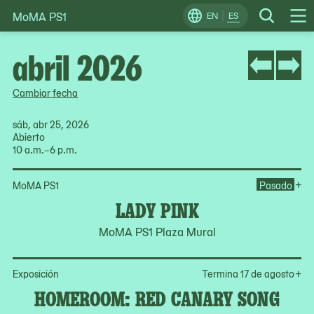
MoMA PS1
Skip
EN
ES
Change
Search
Op
to
Locale
Me
content
abril 2026
Cambiar fecha
sáb, abr 25, 2026
Abierto
10 a.m.–6 p.m.
Op
+
MoMA PS1
Pasado
LADY PINK
MoMA PS1 Plaza Mural
Op
Exposición
Termina 17 de agosto
+
HOMEROOM: RED CANARY SONG