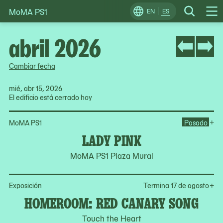
MoMA PS1
Skip
EN
ES
Change
Search
Op
to
Locale
Me
content
abril 2026
Cambiar fecha
mié, abr 15, 2026
El edificio está cerrado hoy
Op
+
MoMA PS1
Pasado
LADY PINK
MoMA PS1 Plaza Mural
Op
Exposición
Termina 17 de agosto
+
HOMEROOM: RED CANARY SONG
Touch the Heart