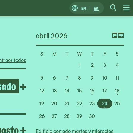
EN
ES
Change
Searc
O
Locale
M
abril 2026
Previ
Nex
mont
mon
S
M
T
W
T
F
S
Choose
traer todos
a
1
2
3
4
Date
5
6
7
8
9
10
11
sado
Open Lady Pink
+
12
13
14
15
16
17
18
19
20
21
22
23
24
25
26
27
28
29
30
Open Homeroom: Red Cana
gosto
+
Edificio cerrado martes y miércoles