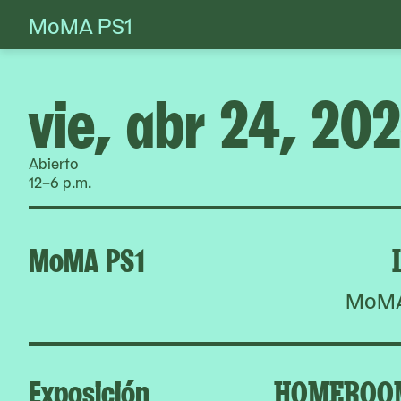
MoMA PS1
Skip
to
content
vie, abr 24, 20
Abierto
12–6 p.m.
MoMA PS1
MoMA 
Exposición
HOMEROOM