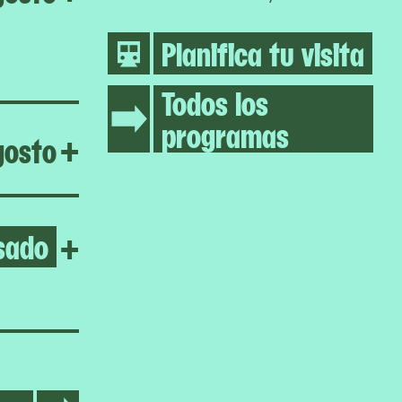
Planifica tu visita
Todos los
programas
Open Greater New York 20
gosto
+
sado
Open Greater New York Par
+