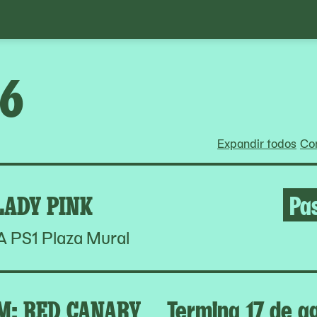
26
Expandir todos
Con
LADY PINK
Pa
PS1 Plaza Mural
: RED CANARY
Termina 17 de a