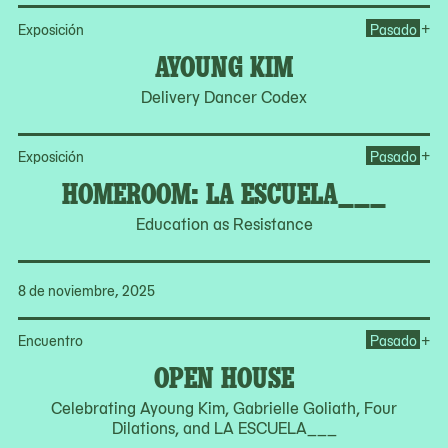
Op
+
Exposición
Pasado
AYOUNG KIM
Delivery Dancer Codex
Op
+
Exposición
Pasado
HOMEROOM: LA ESCUELA___
Education as Resistance
8 de noviembre, 2025
Op
+
Encuentro
Pasado
OPEN HOUSE
Celebrating Ayoung Kim, Gabrielle Goliath, Four
Dilations, and LA ESCUELA___