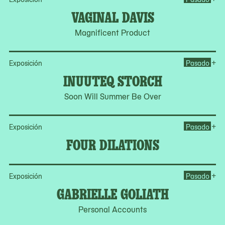
VAGINAL DAVIS
Magnificent Product
Op
+
Exposición
Pasado
INUUTEQ STORCH
Soon Will Summer Be Over
Op
+
Exposición
Pasado
FOUR DILATIONS
Op
+
Exposición
Pasado
GABRIELLE GOLIATH
Personal Accounts