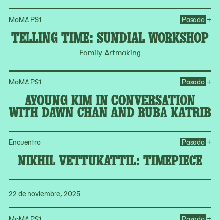
Op
+
MoMA PS1
Pasado
TELLING TIME: SUNDIAL WORKSHOP
Family Artmaking
Op
+
MoMA PS1
Pasado
AYOUNG KIM IN CONVERSATION
WITH DAWN CHAN AND RUBA KATRIB
Ope
+
Encuentro
Pasado
NIKHIL VETTUKATTIL: TIMEPIECE
22 de noviembre, 2025
Op
+
MoMA PS1
Pasado