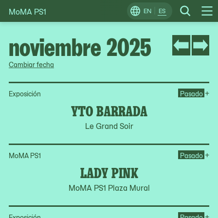
MoMA PS1
Skip
EN
ES
Change
Search
Op
to
Locale
Me
content
noviembre 2025
Cambiar fecha
Op
+
Exposición
Pasado
YTO BARRADA
Le Grand Soir
Op
+
MoMA PS1
Pasado
LADY PINK
MoMA PS1 Plaza Mural
Op
+
Exposición
Pasado