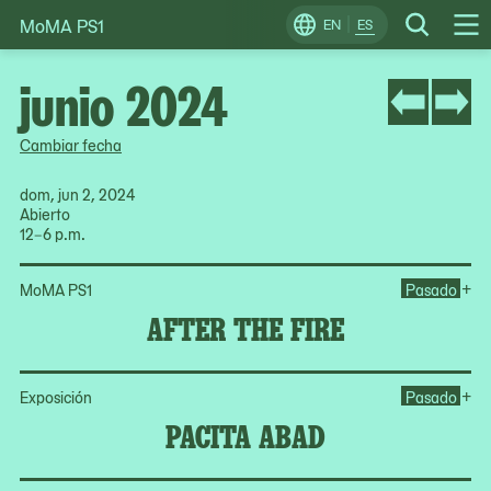
MoMA PS1
Skip
EN
ES
Change
Search
Op
to
Locale
Me
content
junio 2024
Cambiar fecha
dom, jun 2, 2024
Abierto
12–6 p.m.
Ope
+
MoMA PS1
Pasado
AFTER THE FIRE
Op
+
Exposición
Pasado
PACITA ABAD