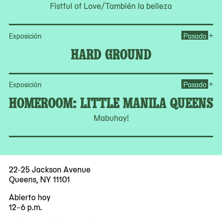
Fistful of Love/También la belleza
Op
+
Exposición
Pasado
HARD GROUND
Op
+
Exposición
Pasado
HOMEROOM: LITTLE MANILA QUEENS
Mabuhay!
22-25 Jackson Avenue
Queens, NY 11101
Abierto hoy
12–6 p.m.