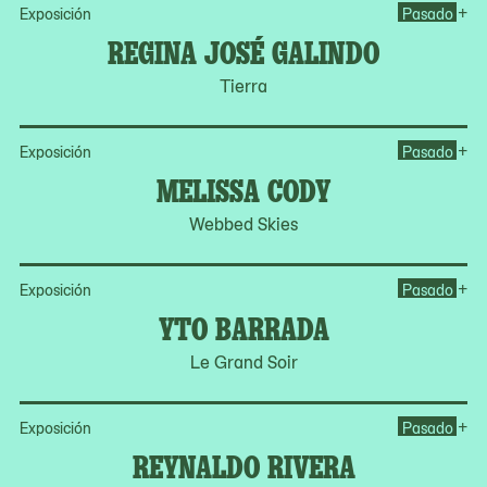
Op
+
Exposición
Pasado
REGINA JOSÉ GALINDO
Tierra
Op
+
Exposición
Pasado
MELISSA CODY
Webbed Skies
Op
+
Exposición
Pasado
YTO BARRADA
Le Grand Soir
Op
+
Exposición
Pasado
REYNALDO RIVERA