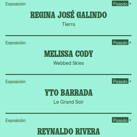
Op
+
Exposición
Pasado
REGINA JOSÉ GALINDO
Tierra
Op
+
Exposición
Pasado
MELISSA CODY
Webbed Skies
Op
+
Exposición
Pasado
YTO BARRADA
Le Grand Soir
Op
+
Exposición
Pasado
REYNALDO RIVERA