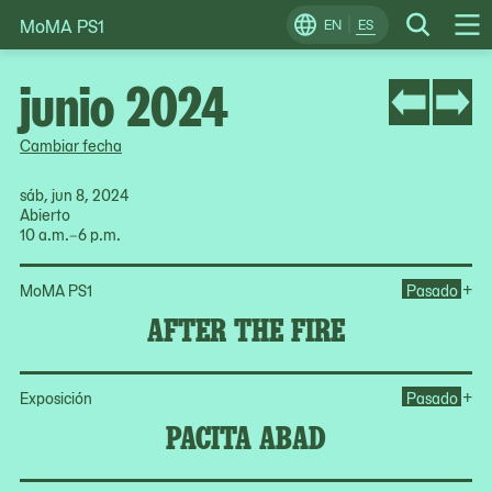
MoMA PS1
Skip
EN
ES
Change
Search
Op
to
Locale
Me
content
junio 2024
Cambiar fecha
sáb, jun 8, 2024
Abierto
10 a.m.–6 p.m.
Ope
+
MoMA PS1
Pasado
AFTER THE FIRE
Op
+
Exposición
Pasado
PACITA ABAD