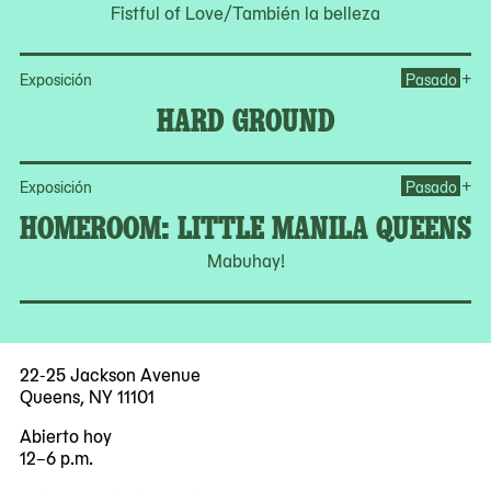
Fistful of Love/También la belleza
Op
+
Exposición
Pasado
HARD GROUND
Op
+
Exposición
Pasado
HOMEROOM: LITTLE MANILA QUEENS
Mabuhay!
22-25 Jackson Avenue
Queens, NY 11101
Abierto hoy
12–6 p.m.