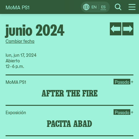
MoMA PS1
Skip
EN
ES
Change
Search
Op
to
Locale
Me
content
junio 2024
Cambiar fecha
lun, jun 17, 2024
Abierto
12–6 p.m.
Ope
+
MoMA PS1
Pasado
AFTER THE FIRE
Op
+
Exposición
Pasado
PACITA ABAD