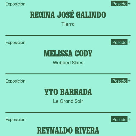
Op
+
Exposición
Pasado
REGINA JOSÉ GALINDO
Tierra
Op
+
Exposición
Pasado
MELISSA CODY
Webbed Skies
Op
+
Exposición
Pasado
YTO BARRADA
Le Grand Soir
Op
+
Exposición
Pasado
REYNALDO RIVERA