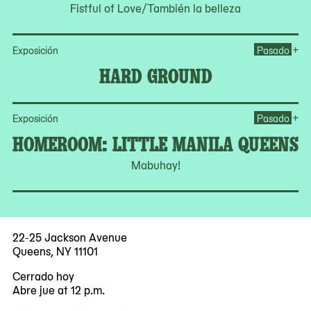
Fistful of Love/También la belleza
Op
+
Exposición
Pasado
HARD GROUND
Op
+
Exposición
Pasado
HOMEROOM: LITTLE MANILA QUEENS
Mabuhay!
22-25 Jackson Avenue
Queens, NY 11101
Cerrado hoy
Abre jue at 12 p.m.